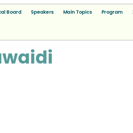
al Board
Speakers
Main Topics
Program
uwaidi